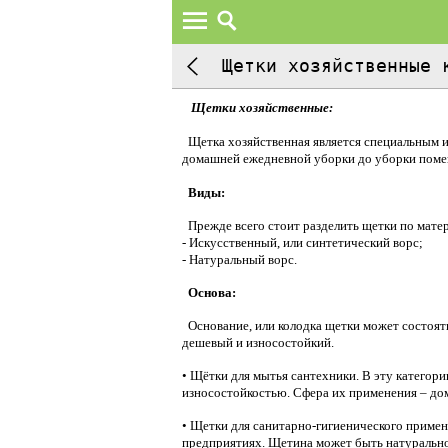
Щетки хозяйственные 
Щетки хозяйственные:
Щетка хозяйственная является специальным и
домашней ежедневной уборки до уборки помещ
Виды:
Прежде всего стоит разделить щетки по матер
- Искусственный, или синтетический ворс;
- Натуральный ворс.
Основа:
Основание, или колодка щетки может состоять 
дешевый и износостойкий.
• Щётки для мытья сантехники. В эту катего
износостойкостью. Сфера их применения – дом
• Щетки для санитарно-гигиенического приме
предприятиях. Щетина может быть натуральной