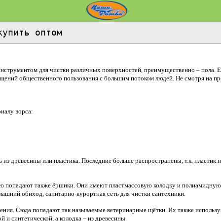
купить оптом
нструментом для чистки различных поверхностей, преимущественно – пола. Е
ений общественного пользования с большим потоком людей. Не смотря на про
иалу ворса:
из древесины или пластика. Последние больше распространены, т.к. пластик не 
рию попадают также ёршики. Они имеют пластмассовую колодку и полиамидную 
ашний обиход, санитарно-курортная сеть для чистки сантехники.
нения. Сюда попадают так называемые ветеринарные щётки. Их также использ
 и синтетической, а колодка – из древесины.