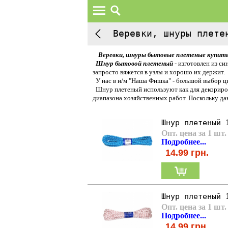
Веревки, шнуры плете
Веревки, шнуры бытовые плетеные купить
Шнур бытовой плетеный
- изготовлен из с
запросто вяжется в узлы и хорошо их держит.
У нас в и/м "Наша Фишка" - большой выбор цв
Шнур плетеный используют как для декориро
диапазона хозяйственных работ. Поскольку дан
Шнур плетеный 
Опт. цена за 1 шт.
П
одробнее...
14.99
грн.
Шнур плетеный 
Опт. цена за 1 шт.
Подробнее...
14.99
грн.